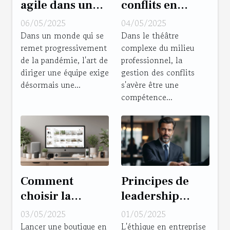
agile dans un
conflits en
monde post-
milieu
06/05/2025
04/05/2025
pandémique
professionnel
Dans un monde qui se
Dans le théâtre
remet progressivement
complexe du milieu
clés pour une
outils et
de la pandémie, l'art de
professionnel, la
gestion
méthodes pour
diriger une équipe exige
gestion des conflits
d'équipe
managers
désormais une...
s'avère être une
flexible
compétence...
Comment
Principes de
choisir la
leadership
meilleure
éthique pour le
03/05/2025
01/05/2025
plateforme
manager
Lancer une boutique en
L'éthique en entreprise