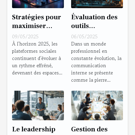
Stratégies pour
Évaluation des
maximiser
outils
l'engagement
collaboratifs
09/05/2025
06/05/2025
sur les
pour une
À l'horizon 2025, les
Dans un monde
plateformes sociales
professionnel en
plateformes
communication
continuent d'évoluer à
constante évolution, la
sociales en 2025
interne
un rythme effréné,
communication
optimisée
devenant des espaces...
interne se présente
comme la pierre...
Le leadership
Gestion des