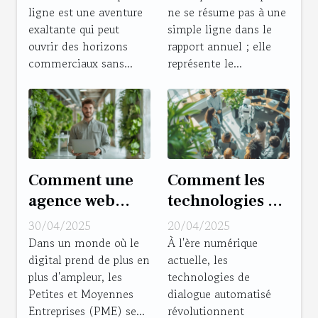
ligne est une aventure
ne se résume pas à une
pour créer
moderne
exaltante qui peut
simple ligne dans le
votre boutique
développer une
ouvrir des horizons
rapport annuel ; elle
en ligne
culture
commerciaux sans...
représente le...
d'entreprise
responsable
Comment une
Comment les
agence web
technologies de
peut
dialogue
30/04/2025
20/04/2025
transformer la
automatisé
Dans un monde où le
À l'ère numérique
digital prend de plus en
actuelle, les
digitalisation
transforment-
plus d'ampleur, les
technologies de
des PME
elles
Petites et Moyennes
dialogue automatisé
l'interaction
Entreprises (PME) se...
révolutionnent