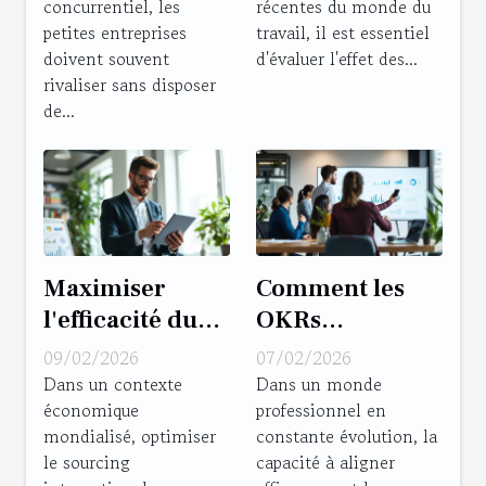
concurrentiel, les
récentes du monde du
budget
des entreprises
petites entreprises
travail, il est essentiel
marketing ?
doivent souvent
d'évaluer l'effet des...
rivaliser sans disposer
de...
Maximiser
Comment les
l'efficacité du
OKRs
sourcing
transforment-
09/02/2026
07/02/2026
international :
ils la gestion
Dans un contexte
Dans un monde
économique
professionnel en
Stratégies et
stratégique en
mondialisé, optimiser
constante évolution, la
conseils
entreprise ?
le sourcing
capacité à aligner