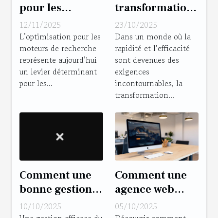
pour les
transformation
moteurs de
numérique peut
12/11/2025
23/10/2025
recherche :
dynamiser
L’optimisation pour les
Dans un monde où la
moteurs de recherche
rapidité et l’efficacité
comment une
votre gestion
représente aujourd’hui
sont devenues des
agence SEO à
d'entreprise ?
un levier déterminant
exigences
Metz peut
pour les...
incontournables, la
transformer
transformation...
votre entreprise
locale
Comment une
Comment une
bonne gestion
agence web
de temps peut
Bordeaux peut
10/10/2025
05/10/2025
transformer
transformer
Une gestion efficace du
Découvrir comment