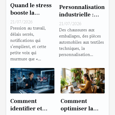
Quand le stress
Personnalisation
booste la
industrielle :
créativité :
gadget
21/07/2026
21/07/2026
vérités et
Pression au travail,
commercial ou
Des chaussures aux
délais serrés,
fausses excuses
emballages, des pièces
levier de valeur
notifications qui
automobiles aux textiles
ajoutée ?
s’empilent, et cette
techniques, la
petite voix qui
personnalisation...
murmure que «...
Comment
Comment
identifier et
optimiser la