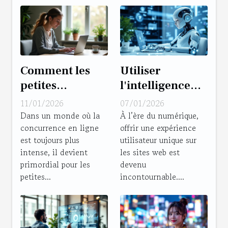
Comment les
Utiliser
petites
l'intelligence
entreprises
artificielle pour
11/01/2026
07/01/2026
peuvent-elles
personnaliser
Dans un monde où la
À l’ère du numérique,
concurrence en ligne
offrir une expérience
optimiser leur
l'expérience
est toujours plus
utilisateur unique sur
marketing
utilisateur sur
intense, il devient
les sites web est
digital ?
les sites web
primordial pour les
devenu
petites...
incontournable....