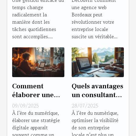
temps change
une agence web
votre
votre entreprise
radicalement la
Bordeaux peut
productivité?
locale
manière dont les
révolutionner votre
tâches quotidiennes
entreprise locale
sont accomplies....
suscite un véritable...
Comment
Quels avantages
élaborer une
un consultant
stratégie
SEO à Grenoble
09/09/2025
28/07/2025
digitale efficace
peut-il apporter
À l’ère du numérique,
À l’ère du numérique,
élaborer une stratégie
optimiser la visibilité
sans budget
à votre
digitale apparaît
de son entreprise
conséquent ?
entreprise
souvent comme un
locale n’est plus un