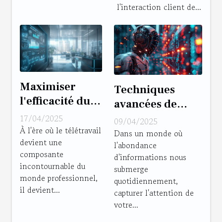
client ?
l'interaction client de...
Maximiser
Techniques
l'efficacité du
avancées de
télétravail
personnalisation
17/04/2025
09/04/2025
stratégies
À l'ère où le télétravail
des messages
Dans un monde où
devient une
éprouvées pour
l'abondance
pour augmenter
composante
les managers
d'informations nous
l'engagement
incontournable du
submerge
monde professionnel,
quotidiennement,
il devient...
capturer l'attention de
votre...