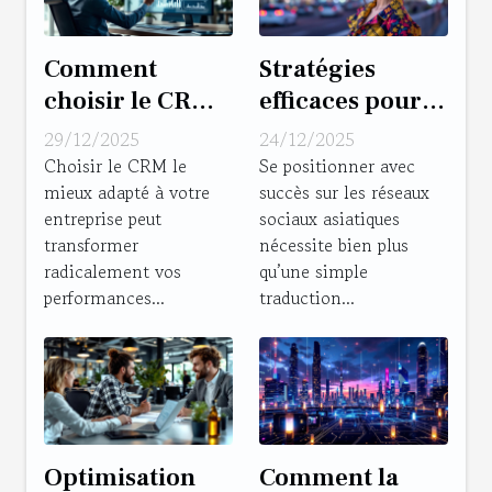
Comment
Stratégies
choisir le CRM
efficaces pour
le plus adapté
établir votre
29/12/2025
24/12/2025
pour dynamiser
présence sur les
Choisir le CRM le
Se positionner avec
mieux adapté à votre
succès sur les réseaux
vos ventes ?
plateformes
entreprise peut
sociaux asiatiques
sociales
transformer
nécessite bien plus
asiatiques
radicalement vos
qu’une simple
performances...
traduction...
Optimisation
Comment la