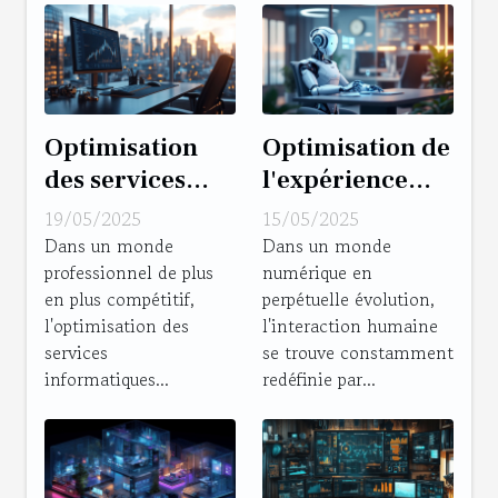
Optimisation
Optimisation de
des services
l'expérience
informatiques
utilisateur avec
19/05/2025
15/05/2025
pour petites et
les chatbots
Dans un monde
Dans un monde
professionnel de plus
numérique en
moyennes
d'entreprise
en plus compétitif,
perpétuelle évolution,
entreprises
l'optimisation des
l'interaction humaine
services
se trouve constamment
informatiques...
redéfinie par...