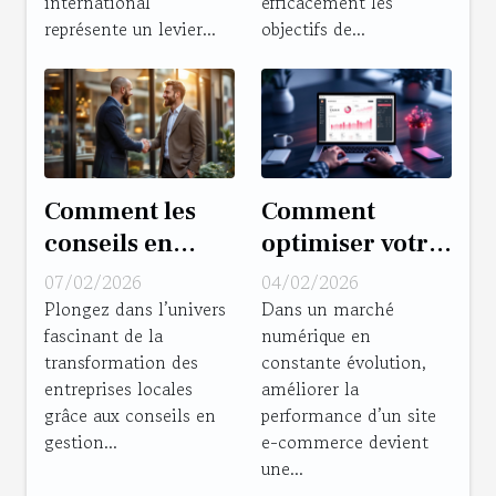
international
efficacement les
représente un levier...
objectifs de...
Comment les
Comment
conseils en
optimiser votre
gestion
site e-
07/02/2026
04/02/2026
transforment-
commerce pour
Plongez dans l’univers
Dans un marché
fascinant de la
numérique en
ils les
booster les
transformation des
constante évolution,
entreprises
performances ?
entreprises locales
améliorer la
locales ?
grâce aux conseils en
performance d’un site
gestion...
e-commerce devient
une...