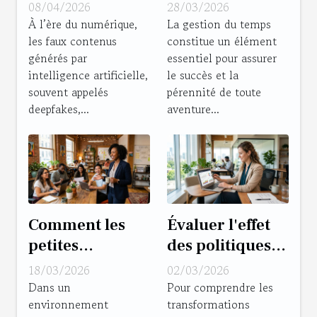
contrer les
gestion du
08/04/2026
28/03/2026
risques de
temps pour les
À l’ère du numérique,
La gestion du temps
les faux contenus
constitue un élément
deepfake pour
entrepreneurs ?
générés par
essentiel pour assurer
les entreprises ?
intelligence artificielle,
le succès et la
souvent appelés
pérennité de toute
deepfakes,...
aventure...
Comment les
Évaluer l'effet
petites
des politiques
entreprises
de télétravail
18/03/2026
02/03/2026
peuvent-elles
sur la
Dans un
Pour comprendre les
environnement
transformations
prospérer sans
productivité