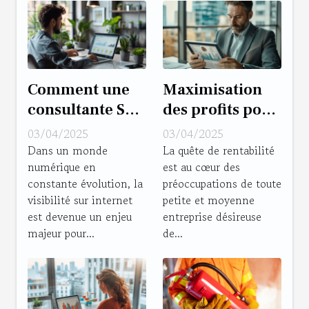
Comment une
Maximisation
consultante SEO
des profits pour
peut
PME les
03/04/2025
03/04/2025
transformer la
stratégies
Dans un monde
La quête de rentabilité
numérique en
est au cœur des
visibilité de
gagnantes peu
constante évolution, la
préoccupations de toute
votre site
exploitées
visibilité sur internet
petite et moyenne
est devenue un enjeu
entreprise désireuse
majeur pour...
de...