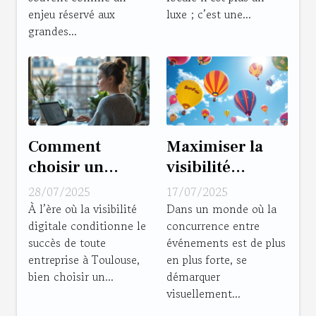
locale ?
enjeu réservé aux
luxe ; c’est une...
grandes...
Comment
Maximiser la
choisir un
visibilité
consultant SEO
d'événements
28/07/2025
17/07/2025
à Toulouse pour
avec des ballons
À l’ère où la visibilité
Dans un monde où la
digitale conditionne le
concurrence entre
optimiser votre
à hélium
succès de toute
événements est de plus
présence en
personnalisés
entreprise à Toulouse,
en plus forte, se
ligne ?
bien choisir un...
démarquer
visuellement...