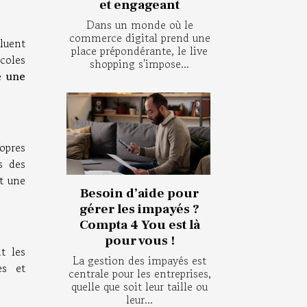
et engageant
Dans un monde où le
commerce digital prend une
luent
place prépondérante, le live
coles
shopping s'impose...
e
une
opres
s des
t une
Besoin d’aide pour
gérer les impayés ?
Compta 4 You est là
pour vous !
t les
La gestion des impayés est
es et
centrale pour les entreprises,
quelle que soit leur taille ou
leur...