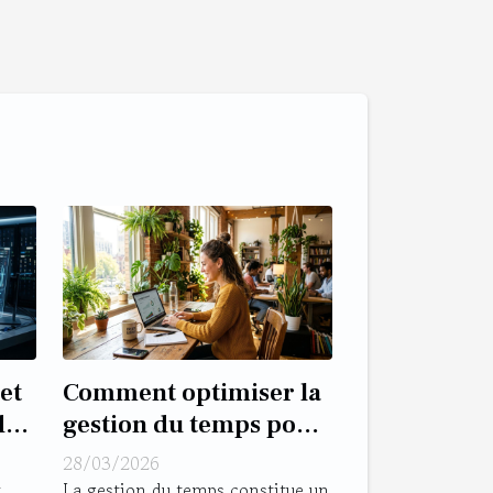
et
Comment optimiser la
de
gestion du temps pour
les entrepreneurs ?
28/03/2026
x
La gestion du temps constitue un