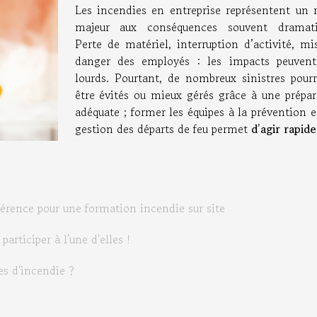
Les incendies en entreprise représentent un r
majeur aux conséquences souvent dramati
Perte de matériel, interruption d’activité, mi
danger des employés : les impacts peuvent
lourds. Pourtant, de nombreux sinistres pourr
être évités ou mieux gérés grâce à une prépar
adéquate ; former les équipes à la prévention e
gestion des départs de feu permet
d’agir rapid
férence pour une formation incendie sur site
articiper à l'une d'elles !
es d'incendie ?