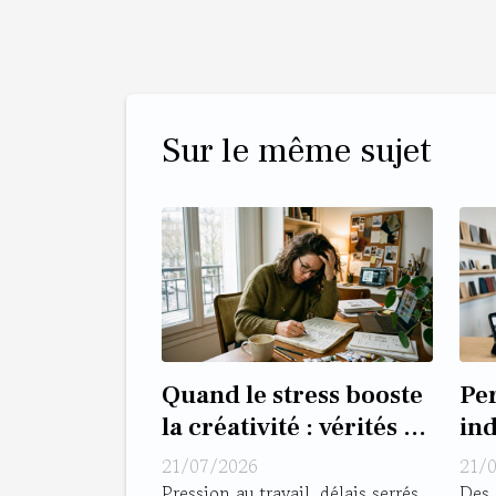
Sur le même sujet
Quand le stress booste
Pe
la créativité : vérités et
ind
fausses excuses
co
21/07/2026
21/
de 
Pression au travail, délais serrés,
Des 