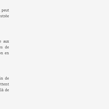
u peut
strée
e aux
es de
on en
in de
ettent
là de