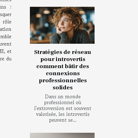
ins :
quer
 rôle
ation
emble
vent
E, et
Stratégies de réseau
ère du
pour introvertis
comment bâtir des
connexions
professionnelles
solides
Dans un monde
professionnel où
l'extroversion est souvent
valorisée, les introvertis
peuvent se...