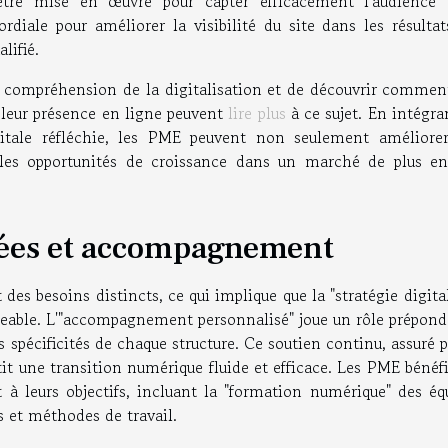
être mise en œuvre pour capter efficacement l'audience c
rdiale pour améliorer la visibilité du site dans les résultat
lifié.
ur compréhension de la digitalisation et de découvrir commen
leur présence en ligne peuvent
lire plus
à ce sujet. En intégra
gitale réfléchie, les PME peuvent non seulement améliorer
lles opportunités de croissance dans un marché de plus en
sées et accompagnement
es besoins distincts, ce qui implique que la "stratégie digita
geable. L'"accompagnement personnalisé" joue un rôle prépond
 spécificités de chaque structure. Ce soutien continu, assuré 
tit une transition numérique fluide et efficace. Les PME bénéf
 à leurs objectifs, incluant la "formation numérique" des équ
s et méthodes de travail.