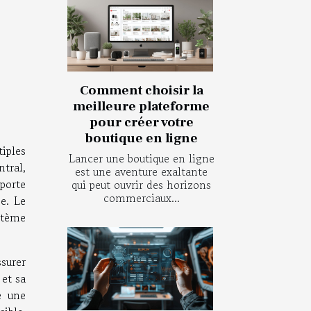
Comment choisir la
meilleure plateforme
pour créer votre
boutique en ligne
iples
Lancer une boutique en ligne
tral,
est une aventure exaltante
pporte
qui peut ouvrir des horizons
commerciaux...
e. Le
stème
ssurer
 et sa
e une