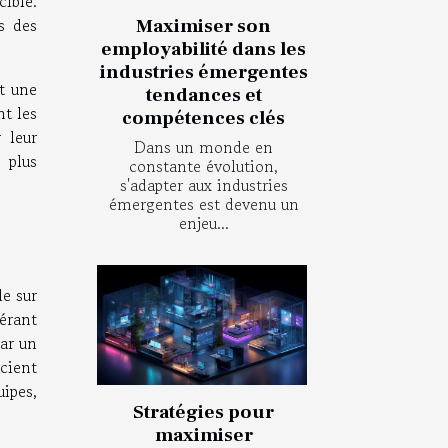
ible.
s des
Maximiser son
employabilité dans les
industries émergentes
t une
tendances et
nt les
compétences clés
 leur
Dans un monde en
 plus
constante évolution,
s'adapter aux industries
émergentes est devenu un
enjeu...
le sur
érant
par un
icient
ipes,
Stratégies pour
maximiser