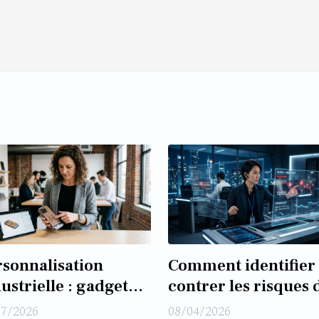
rsonnalisation
Comment identifier 
ustrielle : gadget
contrer les risques 
mmercial ou levier
deepfake pour les
07/2026
08/04/2026