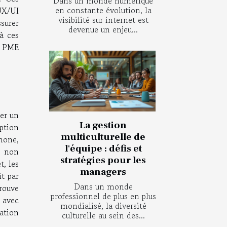
Dans un monde numérique
en constante évolution, la
UX/UI
visibilité sur internet est
ssurer
devenue un enjeu...
à ces
es PME
er un
La gestion
ption
multiculturelle de
hone,
l'équipe : défis et
t non
stratégies pour les
t, les
managers
it par
Dans un monde
rouve
professionnel de plus en plus
 avec
mondialisé, la diversité
ation
culturelle au sein des...