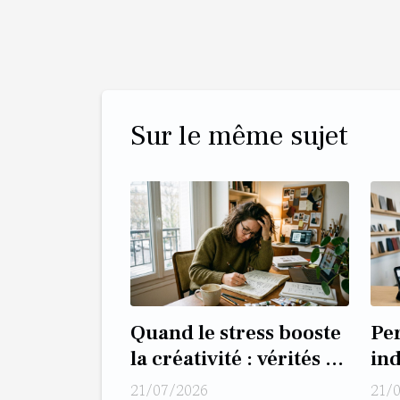
Sur le même sujet
Quand le stress booste
Pe
la créativité : vérités et
ind
fausses excuses
co
21/07/2026
21/