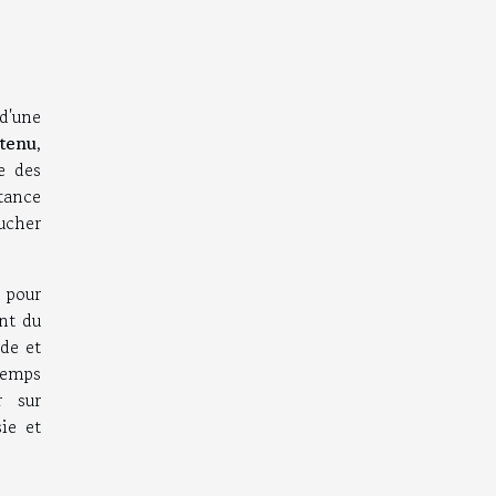
d'une
ntenu
,
e des
stance
oucher
 pour
nt du
ide et
temps
r sur
sie et