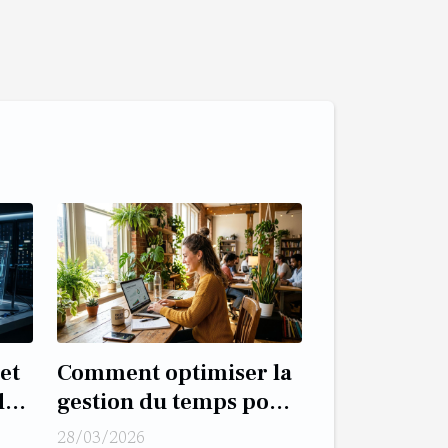
et
Comment optimiser la
de
gestion du temps pour
les entrepreneurs ?
28/03/2026