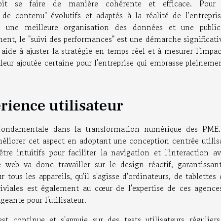
 doit se faire de manière cohérente et efficace. Pour 
e contenu" évolutifs et adaptés à la réalité de l'entrepris
t une meilleure organisation des données et une public
nt, le "suivi des performances" est une démarche significativ
 aide à ajuster la stratégie en temps réel et à mesurer l'impa
leur ajoutée certaine pour l'entreprise qui embrasse pleineme
rience utilisateur
le fondamentale dans la transformation numérique des PME
liorer cet aspect en adoptant une conception centrée utilisa
être intuitifs pour faciliter la navigation et l'interaction a
 web va donc travailler sur le design réactif, garantissan
tous les appareils, qu'il s'agisse d'ordinateurs, de tablettes
iviales est également au cœur de l'expertise de ces agences
eante pour l'utilisateur.
st continue et s'appuie sur des tests utilisateurs réguliers