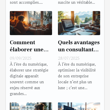
sont accomplies....
suscite un véritable...
Comment
Quels avantages
élaborer une
un consultant
stratégie
SEO à Grenoble
09/09/2025
28/07/2025
digitale efficace
peut-il apporter
À l’ère du numérique,
À l’ère du numérique,
élaborer une stratégie
optimiser la visibilité
sans budget
à votre
digitale apparaît
de son entreprise
conséquent ?
entreprise
souvent comme un
locale n’est plus un
locale ?
enjeu réservé aux
luxe ; c’est une...
grandes...