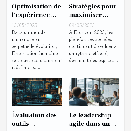
Optimisation de
Stratégies pour
l'expérience
maximiser
utilisateur avec
l'engagement
15/05/2025
09/05/2025
les chatbots
sur les
Dans un monde
À l'horizon 2025, les
numérique en
plateformes sociales
d'entreprise
plateformes
perpétuelle évolution,
continuent d'évoluer à
sociales en 2025
l'interaction humaine
un rythme effréné,
se trouve constamment
devenant des espaces...
redéfinie par...
Évaluation des
Le leadership
outils
agile dans un