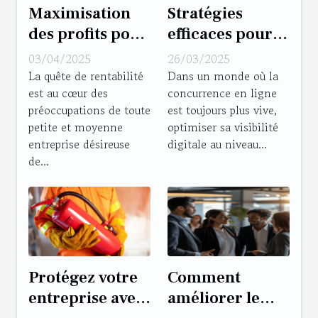
Maximisation
Stratégies
des profits pour
efficaces pour
PME les
améliorer le
03/04/2025
26/03/2025
stratégies
référencement
La quête de rentabilité
Dans un monde où la
est au cœur des
concurrence en ligne
gagnantes peu
local des
préoccupations de toute
est toujours plus vive,
exploitées
entreprises
petite et moyenne
optimiser sa visibilité
entreprise désireuse
digitale au niveau...
de...
Protégez votre
Comment
entreprise avec
améliorer le