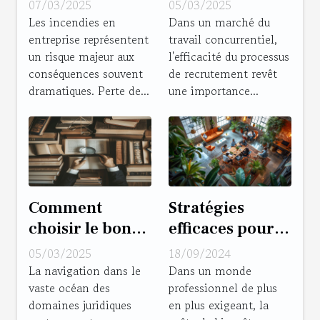
des formations
processus de
07/03/2025
05/03/2025
incendie
recrutement
Les incendies en
Dans un marché du
entreprise représentent
travail concurrentiel,
adaptées à vos
dans le secteur
un risque majeur aux
l'efficacité du processus
besoins !
commercial
conséquences souvent
de recrutement revêt
dramatiques. Perte de...
une importance...
Comment
Stratégies
choisir le bon
efficaces pour
domaine
améliorer le
05/03/2025
18/09/2024
juridique pour
bien-être au
La navigation dans le
Dans un monde
vaste océan des
professionnel de plus
votre affaire
bureau
domaines juridiques
en plus exigeant, la