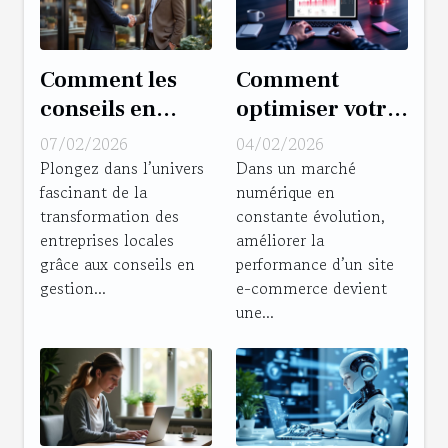
Comment les
Comment
conseils en
optimiser votre
gestion
site e-
07/02/2026
04/02/2026
transforment-
commerce pour
Plongez dans l’univers
Dans un marché
fascinant de la
numérique en
ils les
booster les
transformation des
constante évolution,
entreprises
performances ?
entreprises locales
améliorer la
locales ?
grâce aux conseils en
performance d’un site
gestion...
e-commerce devient
une...