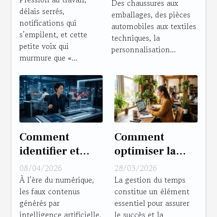
commercial ou
Des chaussures aux
délais serrés,
fausses excuses
emballages, des pièces
levier de valeur
notifications qui
automobiles aux textiles
ajoutée ?
s’empilent, et cette
techniques, la
petite voix qui
personnalisation...
murmure que «...
Comment
Comment
identifier et
optimiser la
contrer les
gestion du
08/04/2026
28/03/2026
risques de
temps pour les
À l’ère du numérique,
La gestion du temps
les faux contenus
constitue un élément
deepfake pour
entrepreneurs ?
générés par
essentiel pour assurer
les entreprises ?
intelligence artificielle,
le succès et la