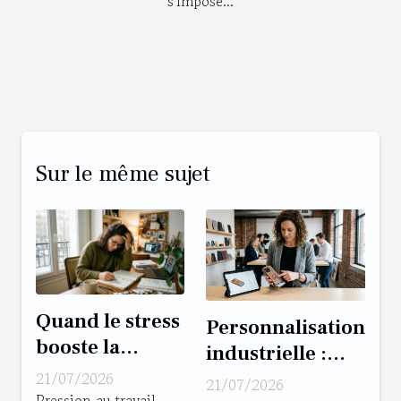
s'impose...
Sur le même sujet
Quand le stress
Personnalisation
booste la
industrielle :
créativité :
gadget
21/07/2026
21/07/2026
vérités et
Pression au travail,