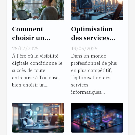
Comment
Optimisation
choisir un
des services
consultant SEO
informatiques
28/07/2025
19/05/2025
à Toulouse pour
pour petites et
À l’ère où la visibilité
Dans un monde
digitale conditionne le
professionnel de plus
optimiser votre
moyennes
succès de toute
en plus compétitif,
présence en
entreprises
entreprise à Toulouse,
l'optimisation des
ligne ?
bien choisir un...
services
informatiques...