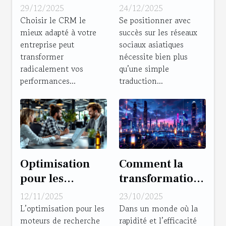
le plus adapté
établir votre
29/12/2025
24/12/2025
pour dynamiser
présence sur les
Choisir le CRM le
Se positionner avec
mieux adapté à votre
succès sur les réseaux
vos ventes ?
plateformes
entreprise peut
sociaux asiatiques
sociales
transformer
nécessite bien plus
asiatiques
radicalement vos
qu’une simple
performances...
traduction...
Optimisation
Comment la
pour les
transformation
moteurs de
numérique peut
12/11/2025
23/10/2025
recherche :
dynamiser
L’optimisation pour les
Dans un monde où la
moteurs de recherche
rapidité et l’efficacité
comment une
votre gestion