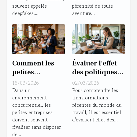
souvent appelés
pérennité de toute
deepfakes,...
aventure...
Comment les
Évaluer l'effet
petites
des politiques
entreprises
de télétravail
18/03/2026
02/03/2026
peuvent-elles
sur la
Dans un
Pour comprendre les
environnement
transformations
prospérer sans
productivité
concurrentiel, les
récentes du monde du
budget
des entreprises
petites entreprises
travail, il est essentiel
marketing ?
doivent souvent
d'évaluer l'effet des...
rivaliser sans disposer
de...