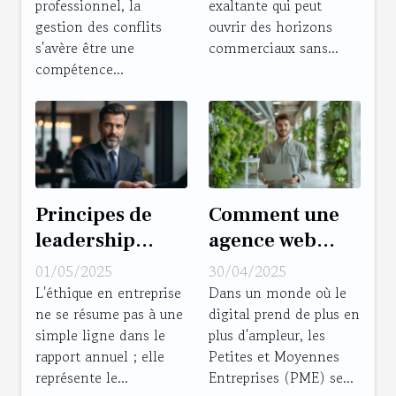
professionnel, la
exaltante qui peut
méthodes pour
votre boutique
gestion des conflits
ouvrir des horizons
managers
en ligne
s'avère être une
commerciaux sans...
compétence...
Principes de
Comment une
leadership
agence web
éthique pour le
peut
01/05/2025
30/04/2025
manager
transformer la
L'éthique en entreprise
Dans un monde où le
ne se résume pas à une
digital prend de plus en
moderne
digitalisation
simple ligne dans le
plus d'ampleur, les
développer une
des PME
rapport annuel ; elle
Petites et Moyennes
culture
représente le...
Entreprises (PME) se...
d'entreprise