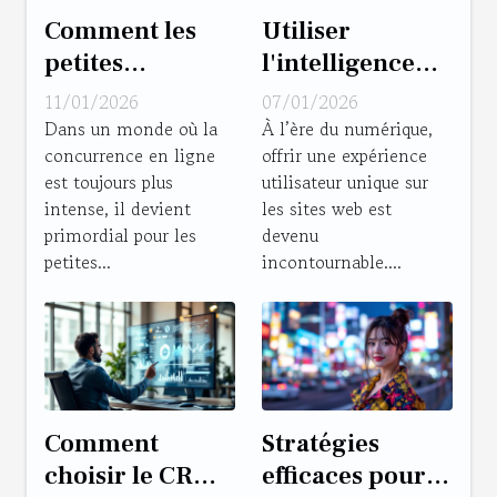
Comment les
Utiliser
petites
l'intelligence
entreprises
artificielle pour
11/01/2026
07/01/2026
peuvent-elles
personnaliser
Dans un monde où la
À l’ère du numérique,
concurrence en ligne
offrir une expérience
optimiser leur
l'expérience
est toujours plus
utilisateur unique sur
marketing
utilisateur sur
intense, il devient
les sites web est
digital ?
les sites web
primordial pour les
devenu
petites...
incontournable....
Comment
Stratégies
choisir le CRM
efficaces pour