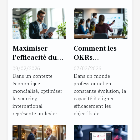
Maximiser
Comment les
l'efficacité du
OKRs
sourcing
transforment-
09/02/2026
07/02/2026
international :
ils la gestion
Dans un contexte
Dans un monde
économique
professionnel en
Stratégies et
stratégique en
mondialisé, optimiser
constante évolution, la
conseils
entreprise ?
le sourcing
capacité à aligner
international
efficacement les
représente un levier...
objectifs de...