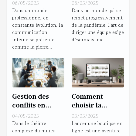
collaboratifs
monde post-
06/05/2025
06/05/2025
pour une
pandémique
Dans un monde
Dans un monde qui se
professionnel en
remet progressivement
communication
clés pour une
constante évolution, la
de la pandémie, l'art de
interne
gestion
communication
diriger une équipe exige
optimisée
d'équipe
interne se présente
désormais une...
flexible
comme la pierre...
Gestion des
Comment
conflits en
choisir la
milieu
meilleure
04/05/2025
03/05/2025
professionnel
plateforme
Dans le théâtre
Lancer une boutique en
complexe du milieu
ligne est une aventure
outils et
pour créer