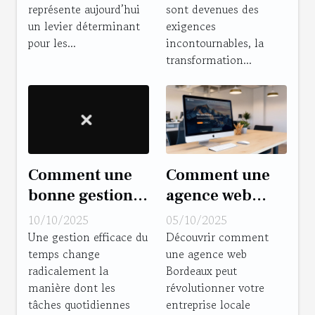
représente aujourd’hui
sont devenues des
agence SEO à
d'entreprise ?
un levier déterminant
exigences
Metz peut
pour les...
incontournables, la
transformer
transformation...
votre entreprise
locale
Comment une
Comment une
bonne gestion
agence web
de temps peut
Bordeaux peut
10/10/2025
05/10/2025
transformer
transformer
Une gestion efficace du
Découvrir comment
temps change
une agence web
votre
votre entreprise
radicalement la
Bordeaux peut
productivité?
locale
manière dont les
révolutionner votre
tâches quotidiennes
entreprise locale