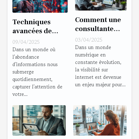
Comment une
Techniques
consultante
avancées de
SEO peut
personnalisation
03/04/2025
09/04/2025
transformer la
Dans un monde
des messages
Dans un monde où
numérique en
visibilité de
l'abondance
pour augmenter
constante évolution,
votre site
d'informations nous
l'engagement
la visibilité sur
submerge
internet est devenue
quotidiennement,
un enjeu majeur pour...
capturer l'attention de
votre...