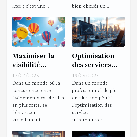
locale ?
ligne ?
luxe ; c’est une...
bien choisir un...
Maximiser la
Optimisation
visibilité
des services
d'événements
informatiques
17/07/2025
19/05/2025
avec des ballons
pour petites et
Dans un monde où la
Dans un monde
concurrence entre
professionnel de plus
à hélium
moyennes
événements est de plus
en plus compétitif,
personnalisés
entreprises
en plus forte, se
l'optimisation des
démarquer
services
visuellement...
informatiques...