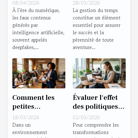
contrer les
gestion du
08/04/2026
28/03/2026
risques de
temps pour les
À l’ère du numérique,
La gestion du temps
les faux contenus
constitue un élément
deepfake pour
entrepreneurs ?
générés par
essentiel pour assurer
les entreprises ?
intelligence artificielle,
le succès et la
souvent appelés
pérennité de toute
deepfakes,...
aventure...
Comment les
Évaluer l'effet
petites
des politiques
entreprises
de télétravail
18/03/2026
02/03/2026
peuvent-elles
sur la
Dans un
Pour comprendre les
environnement
transformations
prospérer sans
productivité