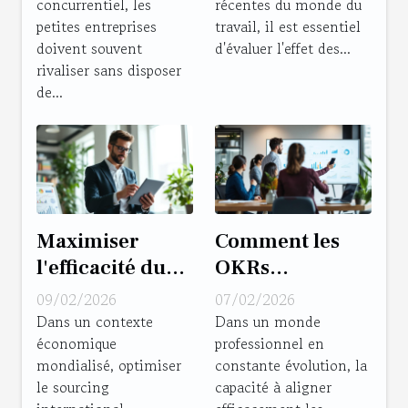
concurrentiel, les
récentes du monde du
budget
des entreprises
petites entreprises
travail, il est essentiel
marketing ?
doivent souvent
d'évaluer l'effet des...
rivaliser sans disposer
de...
Maximiser
Comment les
l'efficacité du
OKRs
sourcing
transforment-
09/02/2026
07/02/2026
international :
ils la gestion
Dans un contexte
Dans un monde
économique
professionnel en
Stratégies et
stratégique en
mondialisé, optimiser
constante évolution, la
conseils
entreprise ?
le sourcing
capacité à aligner