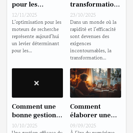
pour les
transformation
moteurs de
numérique peut
12/11/2025
23/10/2025
recherche :
dynamiser
L’optimisation pour les
Dans un monde où la
moteurs de recherche
rapidité et l’efficacité
comment une
votre gestion
représente aujourd’hui
sont devenues des
agence SEO à
d'entreprise ?
un levier déterminant
exigences
Metz peut
pour les...
incontournables, la
transformer
transformation...
votre entreprise
locale
Comment une
Comment
bonne gestion
élaborer une
de temps peut
stratégie
10/10/2025
09/09/2025
transformer
digitale efficace
Une gestion efficace du
À l’ère du numérique,