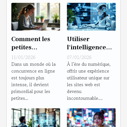
Comment les
Utiliser
petites
l'intelligence
entreprises
artificielle pour
11/01/2026
07/01/2026
peuvent-elles
personnaliser
Dans un monde où la
À l’ère du numérique,
concurrence en ligne
offrir une expérience
optimiser leur
l'expérience
est toujours plus
utilisateur unique sur
marketing
utilisateur sur
intense, il devient
les sites web est
digital ?
les sites web
primordial pour les
devenu
petites...
incontournable....