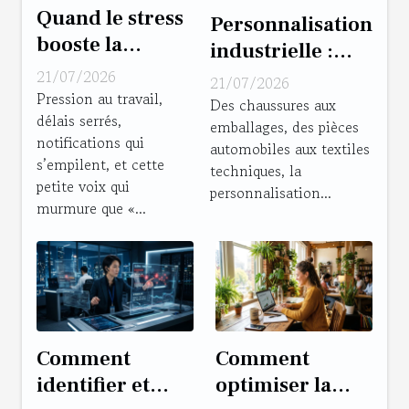
Quand le stress
Personnalisation
booste la
industrielle :
créativité :
gadget
21/07/2026
21/07/2026
vérités et
Pression au travail,
commercial ou
Des chaussures aux
délais serrés,
fausses excuses
emballages, des pièces
levier de valeur
notifications qui
automobiles aux textiles
ajoutée ?
s’empilent, et cette
techniques, la
petite voix qui
personnalisation...
murmure que «...
Comment
Comment
identifier et
optimiser la