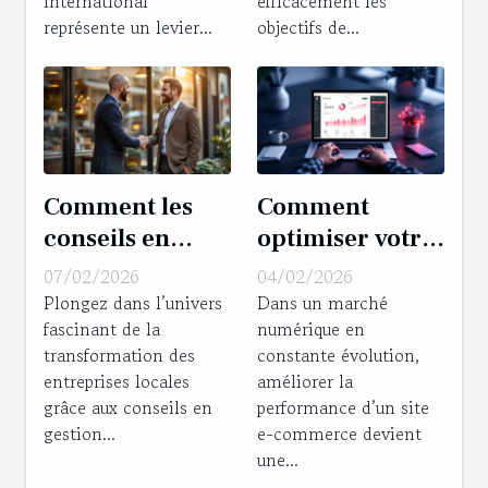
international
efficacement les
représente un levier...
objectifs de...
Comment les
Comment
conseils en
optimiser votre
gestion
site e-
07/02/2026
04/02/2026
transforment-
commerce pour
Plongez dans l’univers
Dans un marché
fascinant de la
numérique en
ils les
booster les
transformation des
constante évolution,
entreprises
performances ?
entreprises locales
améliorer la
locales ?
grâce aux conseils en
performance d’un site
gestion...
e-commerce devient
une...