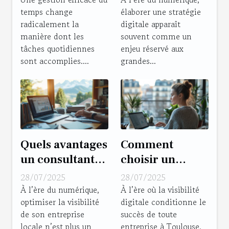
temps change
élaborer une stratégie
votre
sans budget
radicalement la
digitale apparaît
productivité?
conséquent ?
manière dont les
souvent comme un
tâches quotidiennes
enjeu réservé aux
sont accomplies....
grandes...
Quels avantages
Comment
un consultant
choisir un
SEO à Grenoble
consultant SEO
28/07/2025
28/07/2025
peut-il apporter
à Toulouse pour
À l’ère du numérique,
À l’ère où la visibilité
optimiser la visibilité
digitale conditionne le
à votre
optimiser votre
de son entreprise
succès de toute
entreprise
présence en
locale n’est plus un
entreprise à Toulouse,