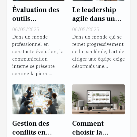
Évaluation des
Le leadership
outils
agile dans un
collaboratifs
monde post-
06/05/2025
06/05/2025
pour une
pandémique
Dans un monde
Dans un monde qui se
professionnel en
remet progressivement
communication
clés pour une
constante évolution, la
de la pandémie, l'art de
interne
gestion
communication
diriger une équipe exige
optimisée
d'équipe
interne se présente
désormais une...
flexible
comme la pierre...
Gestion des
Comment
conflits en
choisir la