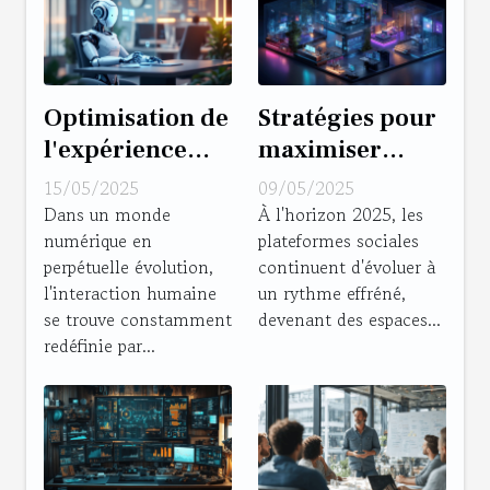
Optimisation de
Stratégies pour
l'expérience
maximiser
utilisateur avec
l'engagement
15/05/2025
09/05/2025
les chatbots
sur les
Dans un monde
À l'horizon 2025, les
numérique en
plateformes sociales
d'entreprise
plateformes
perpétuelle évolution,
continuent d'évoluer à
sociales en 2025
l'interaction humaine
un rythme effréné,
se trouve constamment
devenant des espaces...
redéfinie par...