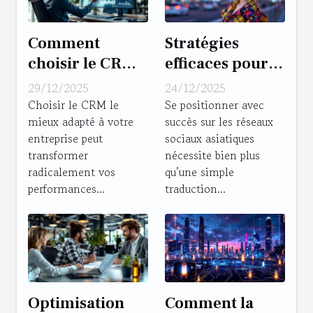
Comment
Stratégies
choisir le CRM
efficaces pour
le plus adapté
établir votre
29/12/2025
24/12/2025
pour dynamiser
présence sur les
Choisir le CRM le
Se positionner avec
mieux adapté à votre
succès sur les réseaux
vos ventes ?
plateformes
entreprise peut
sociaux asiatiques
sociales
transformer
nécessite bien plus
asiatiques
radicalement vos
qu’une simple
performances...
traduction...
Optimisation
Comment la