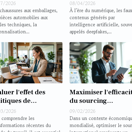
mmercial ou levier
deepfake pour les
07/2026
08/04/2026
valeur ajoutée ?
entreprises ?
chaussures aux emballages,
À l’ère du numérique, les fau
pièces automobiles aux
contenus générés par
iles techniques, la
intelligence artificielle, souv
onnalisation...
appelés deepfakes,...
luer l'effet des
Maximiser l'efficaci
itiques de
du sourcing
étravail sur la
international :
03/2026
09/02/2026
ductivité des
Stratégies et conseil
 comprendre les
Dans un contexte économiq
sformations récentes du
mondialisé, optimiser le sou
reprises