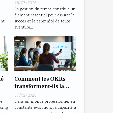
les entrepreneurs ?
28/03/2026
x
La gestion du temps constitue un
élément essentiel pour assurer le
ent
succès et la pérennité de toute
aventure...
té
Comment les OKRs
transforment-ils la
gestion stratégique en
07/02/2026
s
entreprise ?
ue
Dans un monde professionnel en
rcing
constante évolution, la capacité à