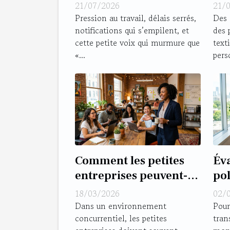
fausses excuses
co
21/07/2026
21/
de 
Pression au travail, délais serrés,
Des 
notifications qui s’empilent, et
des 
cette petite voix qui murmure que
text
«...
pers
Comment les petites
Éva
entreprises peuvent-
pol
elles prospérer sans
tél
18/03/2026
02/
budget marketing ?
pro
Dans un environnement
Pour
concurrentiel, les petites
tran
ent