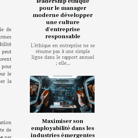
leadership éthique
pour le manager
moderne développer
une culture
ie de
d'entreprise
responsable
ermes
bilité
L'éthique en entreprise ne se
résume pas à une simple
 peut
ligne dans le rapport annuel
uvent
; elle...
 pour
ur le
er la
Maximiser son
ation
employabilité dans les
te de
industries émergentes
ne
par