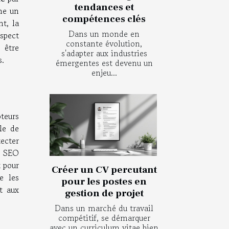
tendances et
me un
compétences clés
nt, la
Dans un monde en
spect
constante évolution,
 être
s'adapter aux industries
s.
émergentes est devenu un
enjeu...
teurs
le de
tecter
te SEO
t pour
Créer un CV percutant
e les
pour les postes en
t aux
gestion de projet
Dans un marché du travail
compétitif, se démarquer
avec un curriculum vitae bien