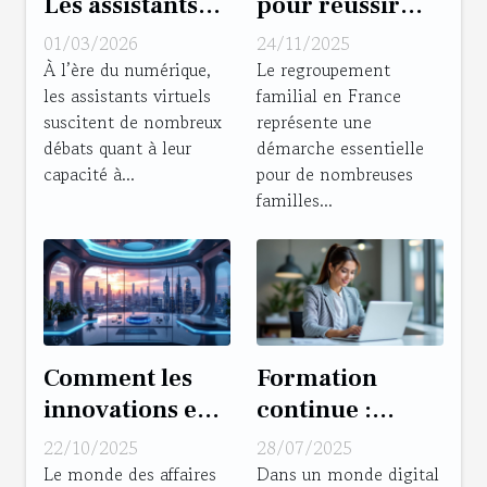
Les assistants
pour réussir
virtuels
votre
01/03/2026
24/11/2025
peuvent-ils
regroupement
À l’ère du numérique,
Le regroupement
les assistants virtuels
familial en France
remplacer les
familial en
suscitent de nombreux
représente une
tâches
France
débats quant à leur
démarche essentielle
humaines ?
capacité à...
pour de nombreuses
familles...
Comment les
Formation
innovations en
continue :
télétravail
intégrer la
22/10/2025
28/07/2025
transforment le
meilleure
Le monde des affaires
Dans un monde digital