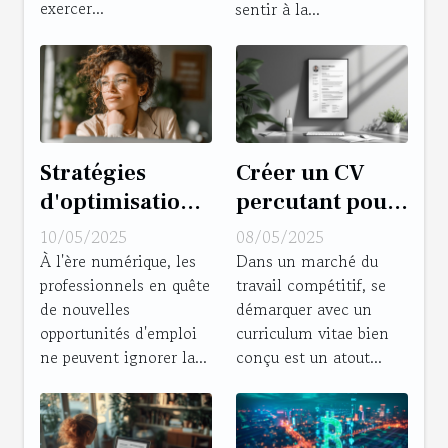
exercer...
sentir à la...
Stratégies
Créer un CV
d'optimisation
percutant pour
LinkedIn pour
les postes en
10/05/2025
08/05/2025
les
gestion de
À l'ère numérique, les
Dans un marché du
professionnels en quête
travail compétitif, se
professionnels
projet
de nouvelles
démarquer avec un
en quête
opportunités d'emploi
curriculum vitae bien
d'opportunités
ne peuvent ignorer la...
conçu est un atout...
d'emploi