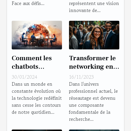
Face aux défis...
représentent une vision
innovante de...
Comment les
Transformer le
chatbots
networking en
peuvent
un puissant
30/01/2024
16/11/2023
révolutionner le
levier
Dans un monde en
Dans l'univers
constante évolution où
professionnel actuel, le
marché de
d'embauche
la technologie redéfinit
réseautage est devenu
l'emploi
sans cesse les contours
une composante
de notre quotidien...
fondamentale de la
recherche...