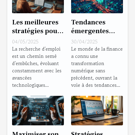
Les meilleures
Tendances
stratégies pour
émergentes
une recherche
dans le secteur
04/05/2025
30/04/2025
d'emploi
de la fintech et
La recherche d'emploi
Le monde de la finance
est un chemin semé
a connu une
efficace en 2023
opportunités de
d'embûches, évoluant
transformation
carrière
constamment avec les
numérique sans
avancées
précédent, ouvrant la
technologiques...
voie à des tendances...
Maximiser son
Stratégies