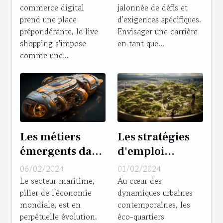
commerce digital
jalonnée de défis et
animateur de
tatoueur
prend une place
d'exigences spécifiques.
live shopping
professionnel
prépondérante, le live
Envisager une carrière
dynamique et
reconnu
shopping s'impose
en tant que...
engageant
comme une...
Les métiers
Les stratégies
émergents dans
d'emploi
le secteur
innovantes dans
06/02/2024
01/02/2024
maritime
les entreprises
Le secteur maritime,
Au cœur des
pilier de l'économie
dynamiques urbaines
de l'éco-
mondiale, est en
contemporaines, les
quartier Ginko
perpétuelle évolution.
éco-quartiers