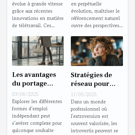
évolue à grande vitesse
en perpétuelle
secteur des
formation SEO à
grâce aux récentes
évolution, maîtriser le
affaires ?
votre parcours
innovations en matière
référencement naturel
professionnel
de télétravail. Ces...
ouvre des perspectives...
Les avantages
Stratégies de
du portage
réseau pour
salarial par
introvertis
03/06/2025
11/05/2025
rapport à
comment bâtir
Explorer les différentes
Dans un monde
formes d’emploi
d'autres statuts
professionnel où
des connexions
indépendant peut
l'extroversion est
juridiques
professionnelles
s’avérer complexe pour
souvent valorisée, les
solides
quiconque souhaite
introvertis peuvent se