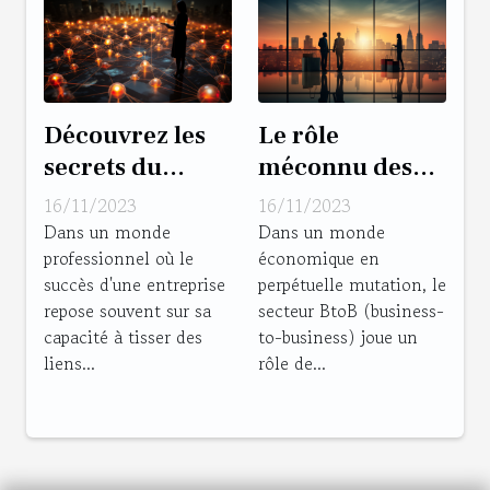
Découvrez les
Le rôle
secrets du
méconnu des
networking
commerciaux
16/11/2023
16/11/2023
efficace
BtoB dans
Dans un monde
Dans un monde
professionnel où le
économique en
l'évolution de
succès d'une entreprise
perpétuelle mutation, le
l'emploi
repose souvent sur sa
secteur BtoB (business-
capacité à tisser des
to-business) joue un
liens...
rôle de...