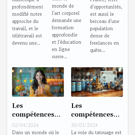
télétravail
salarial
monde de
profondément
d'opportunités,
en ligne
dans le
pour les
l'art corporel
modifié notre
est aussi le
droit du
freelances
demande une
approche du
berceau d'une
travail
en Île-de-
formation
travail, et le
population
approfondie
France
télétravail est
dense de
et l'éducation
devenu une...
freelances en
en ligne
quête...
ouvre...
Les
Les
compétences
compétences
clés pour
essentielles
02/04/2024
30/03/2024
devenir un
pour devenir un
Dans un monde où le
La voie du tatouage est