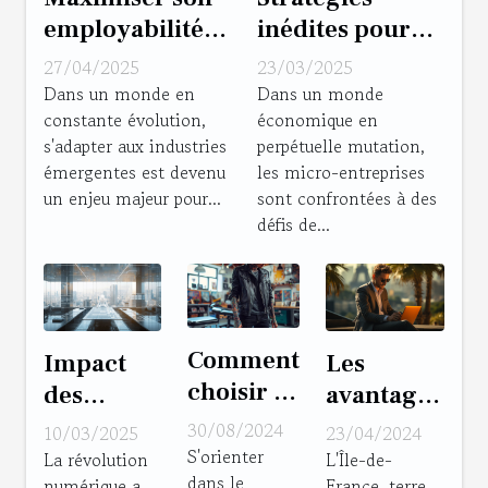
employabilité
inédites pour
dans les
optimiser la
27/04/2025
23/03/2025
industries
rentabilité
Dans un monde en
Dans un monde
constante évolution,
économique en
émergentes
d'une micro-
s'adapter aux industries
perpétuelle mutation,
tendances et
entreprise en
émergentes est devenu
les micro-entreprises
compétences
2023
un enjeu majeur pour...
sont confrontées à des
clés
défis de...
Comment
Impact
Les
choisir la
des
avantages
meilleure
nouvelles
du
30/08/2024
10/03/2025
23/04/2024
école de
lois sur le
portage
S'orienter
La révolution
L'Île-de-
dans le
tatouage
numérique a
France, terre