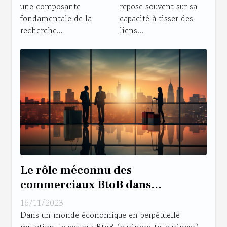
une composante
repose souvent sur sa
fondamentale de la
capacité à tisser des
recherche...
liens...
Le rôle méconnu des
commerciaux BtoB dans
l'évolution de l'emploi
16/11/2023
Dans un monde économique en perpétuelle