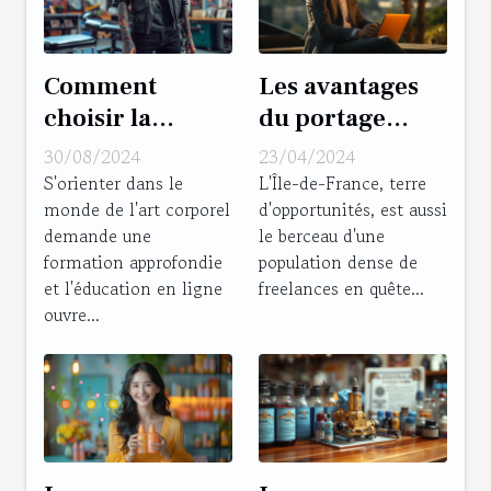
Comment
Les avantages
choisir la
du portage
meilleure école
salarial pour les
30/08/2024
23/04/2024
de tatouage en
freelances en
S'orienter dans le
L'Île-de-France, terre
monde de l'art corporel
d'opportunités, est aussi
ligne
Île-de-France
demande une
le berceau d'une
formation approfondie
population dense de
et l'éducation en ligne
freelances en quête...
ouvre...