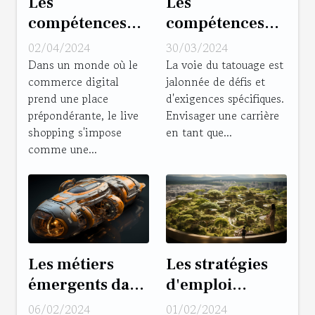
Les
Les
compétences
compétences
clés pour
essentielles
02/04/2024
30/03/2024
devenir un
pour devenir un
Dans un monde où le
La voie du tatouage est
commerce digital
jalonnée de défis et
animateur de
tatoueur
prend une place
d'exigences spécifiques.
live shopping
professionnel
prépondérante, le live
Envisager une carrière
dynamique et
reconnu
shopping s'impose
en tant que...
engageant
comme une...
Les métiers
Les stratégies
émergents dans
d'emploi
le secteur
innovantes dans
06/02/2024
01/02/2024