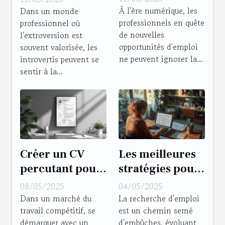
les
comment bâtir
À l'ère numérique, les
Dans un monde
professionnels en quête
professionnels
professionnel où
des connexions
de nouvelles
l'extroversion est
en quête
professionnelles
opportunités d'emploi
souvent valorisée, les
d'opportunités
solides
ne peuvent ignorer la...
introvertis peuvent se
d'emploi
sentir à la...
Créer un CV
Les meilleures
percutant pour
stratégies pour
les postes en
une recherche
08/05/2025
04/05/2025
gestion de
d'emploi
Dans un marché du
La recherche d'emploi
travail compétitif, se
est un chemin semé
projet
efficace en 2023
démarquer avec un
d'embûches, évoluant