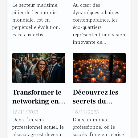
maritime
les entreprises
Le secteur maritime,
Au cœur des
pilier de l'économie
dynamiques urbaines
de l'éco-
mondiale, est en
contemporaines, les
quartier Ginko
perpétuelle évolution.
éco-quartiers
Face aux défis...
représentent une vision
innovante de...
Transformer le
Découvrez les
networking en
secrets du
un puissant
networking
16/11/2023
16/11/2023
levier
efficace
Dans l'univers
Dans un monde
professionnel actuel, le
professionnel où le
d'embauche
réseautage est devenu
succès d'une entreprise