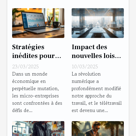
Stratégies
Impact des
inédites pour
nouvelles lois
optimiser la
sur le télétravail
23/03/2025
10/03/2025
rentabilité
dans le droit du
Dans un monde
La révolution
économique en
numérique a
d'une micro-
travail
perpétuelle mutation,
profondément modifié
entreprise en
les micro-entreprises
notre approche du
2023
sont confrontées à des
travail, et le télétravail
défis de...
est devenu une...