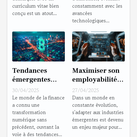
curriculum vitae bien
constamment avec les
conçu est un atout...
avancées
technologiques...
Tendances
Maximiser son
émergentes
employabilité
dans le secteur
dans les
30/04/2025
27/04/2025
de la fintech et
industries
Le monde de la finance
Dans un monde en
a connu une
constante évolution,
opportunités de
émergentes
transformation
s'adapter aux industries
carrière
tendances et
numérique sans
émergentes est devenu
compétences
précédent, ouvrant la
un enjeu majeur pour...
clés
voie à des tendances...