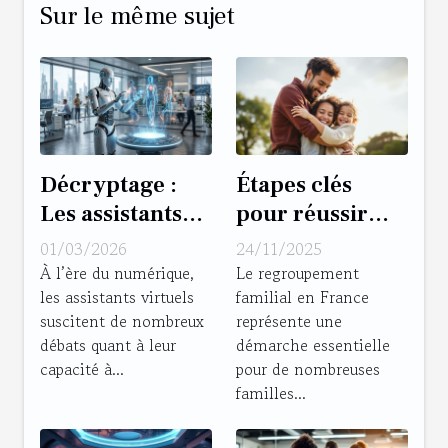
Sur le même sujet
Décryptage :
Étapes clés
Les assistants
pour réussir
virtuels
votre
01/03/2026
24/11/2025
peuvent-ils
regroupement
À l’ère du numérique,
Le regroupement
les assistants virtuels
familial en France
remplacer les
familial en
suscitent de nombreux
représente une
tâches
France
débats quant à leur
démarche essentielle
humaines ?
capacité à...
pour de nombreuses
familles...