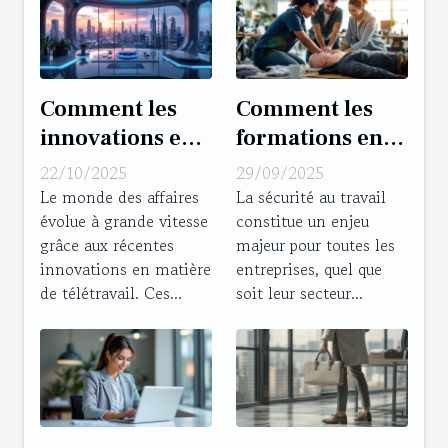
Comment les
Comment les
innovations en
formations en
télétravail
premiers
22/10/2025
29/09/2025
transforment le
secours
Le monde des affaires
La sécurité au travail
évolue à grande vitesse
constitue un enjeu
secteur des
renforcent-elles
grâce aux récentes
majeur pour toutes les
affaires ?
la sécurité au
innovations en matière
entreprises, quel que
travail ?
de télétravail. Ces...
soit leur secteur...