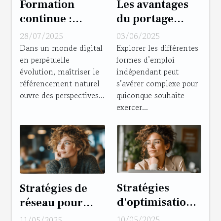
Formation
Les avantages
continue :
du portage
intégrer la
salarial par
28/07/2025
03/06/2025
meilleure
rapport à
Dans un monde digital
Explorer les différentes
en perpétuelle
formes d’emploi
formation SEO à
d'autres statuts
évolution, maîtriser le
indépendant peut
votre parcours
juridiques
référencement naturel
s’avérer complexe pour
professionnel
ouvre des perspectives...
quiconque souhaite
exercer...
Stratégies
Stratégies de
d'optimisation
réseau pour
LinkedIn pour
introvertis
10/05/2025
11/05/2025