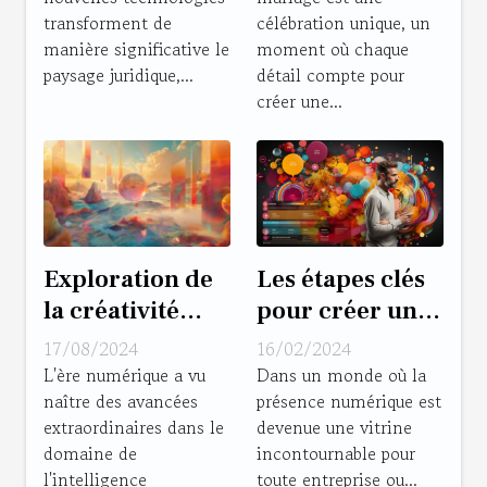
contrats et la
l'ambiance de
transforment de
célébration unique, un
protection du
votre mariage
manière significative le
moment où chaque
consommateur
paysage juridique,...
détail compte pour
créer une...
Les étapes clés
Exploration de
pour créer un
la créativité
site internet
avec les
16/02/2024
17/08/2024
attractif et
générateurs
Dans un monde où la
L'ère numérique a vu
présence numérique est
naître des avancées
efficace
d'images basés
devenue une vitrine
extraordinaires dans le
sur l'IA
incontournable pour
domaine de
toute entreprise ou...
l'intelligence