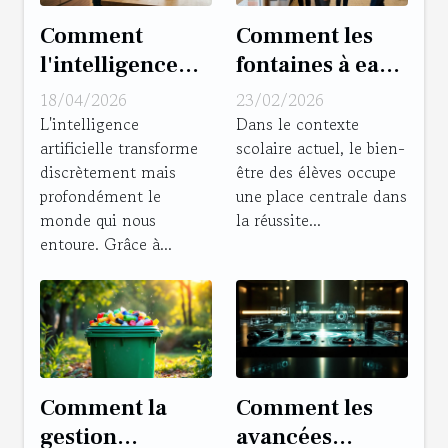
Comment
Comment les
l'intelligence
fontaines à eau
artificielle
améliorent-
18/04/2026
23/02/2026
simplifie-t-elle
elles
L'intelligence
Dans le contexte
artificielle transforme
scolaire actuel, le bien-
notre quotidien
l'apprentissage
discrètement mais
être des élèves occupe
?
en milieu
profondément le
une place centrale dans
scolaire ?
monde qui nous
la réussite...
entoure. Grâce à...
Comment la
Comment les
gestion
avancées