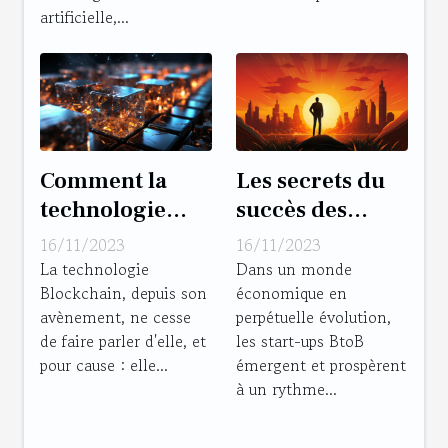
artificielle,...
Comment la
Les secrets du
technologie
succès des
Blockchain
start-ups BtoB
16/11/2023
16/11/2023
révolutionne le
La technologie
Dans un monde
Blockchain, depuis son
économique en
B2B
avènement, ne cesse
perpétuelle évolution,
de faire parler d'elle, et
les start-ups BtoB
pour cause : elle...
émergent et prospèrent
à un rythme...