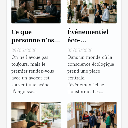
Ce que
Événementiel
personne n’ose
éco-
demander lors
responsable :
29/06/2026
03/05/2026
d’un premier
mythe
On ne l’avoue pas
Dans un monde où la
toujours, mais le
conscience écologique
contact avec un
marketing ou
premier rendez-vous
prend une place
avocat
réel atout pour
avec un avocat est
centrale,
les marques ?
souvent une scène
l’événementiel se
d’angoisse...
transforme. Les...