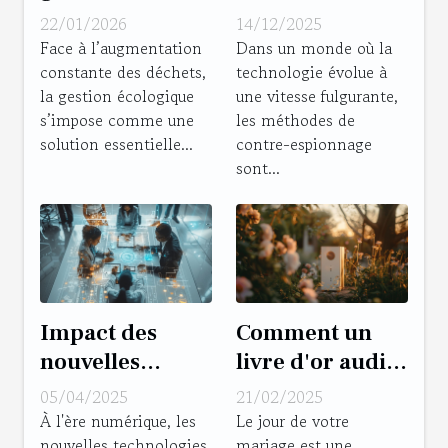
écologique des
technologiques
22/01/2026
14/12/2025
déchets
influencent-
Face à l’augmentation
Dans un monde où la
constante des déchets,
technologie évolue à
améliore-t-elle
elles les
la gestion écologique
une vitesse fulgurante,
notre
méthodes de
s’impose comme une
les méthodes de
environnement
contre-
solution essentielle...
contre-espionnage
?
espionnage ?
sont...
Impact des
Comment un
nouvelles
livre d'or audio
technologies
peut
05/04/2025
21/02/2025
sur le droit des
transformer
À l'ère numérique, les
Le jour de votre
nouvelles technologies
mariage est une